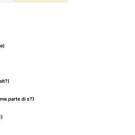
a)
alt?)
me parte di s?)
i)