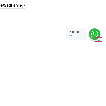
re/Sadfishing)
Parla con
noi
ciuti