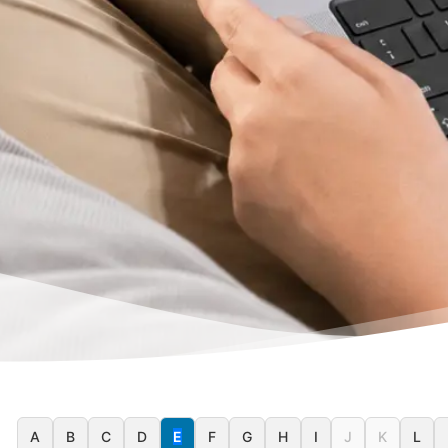
A
B
C
D
E
F
G
H
I
J
K
L