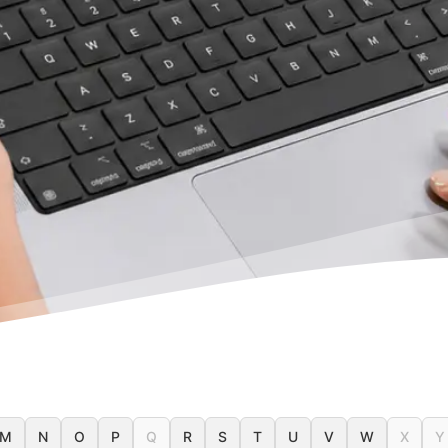
M
N
O
P
Q
R
S
T
U
V
W
X
Y