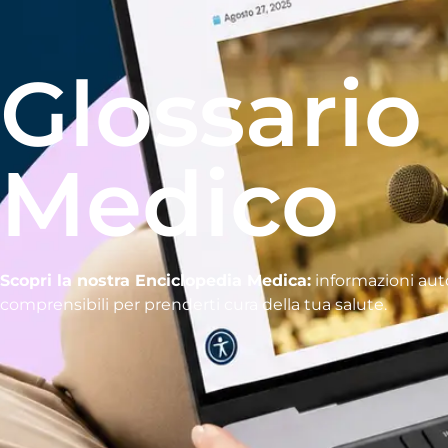
Glossario
Medico
Scopri la nostra Enciclopedia Medica:
informazioni aut
comprensibili per prenderti cura della tua salute.