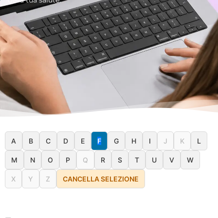
A
B
C
D
E
F
G
H
I
J
K
L
M
N
O
P
Q
R
S
T
U
V
W
X
Y
Z
CANCELLA SELEZIONE