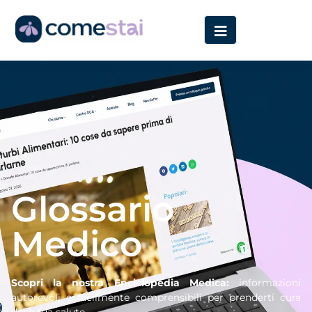
Home
»
Glossario
Glossario
Medico
Scopri la nostra Enciclopedia Medica:
informazioni
autorevoli e facilmente comprensibili per prenderti cura
della tua salute.