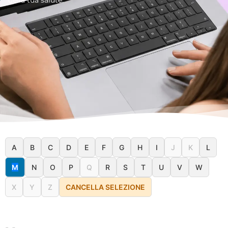
A
B
C
D
E
F
G
H
I
J
K
L
M
N
O
P
Q
R
S
T
U
V
W
X
Y
Z
CANCELLA SELEZIONE