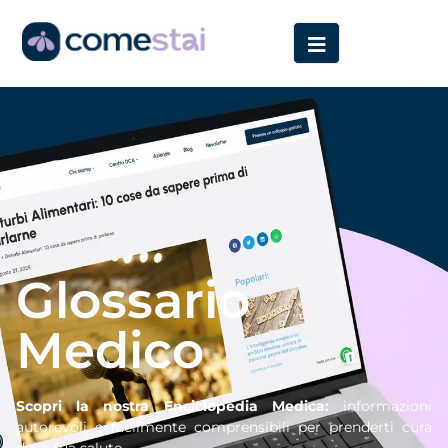
Home
»
Glossario
Glossario
Medico
Scopri la nostra Enciclopedia Medica:
informazioni
autorevoli e facilmente comprensibili per prenderti cura
della tua salute.