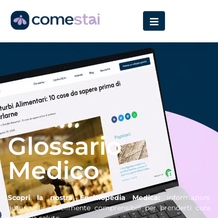
Home
»
Glossario
Glossario
Medico
Scopri la nostra Enciclopedia Medica:
informazioni
autorevoli e facilmente comprensibili per prenderti cura
della tua salute.