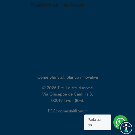
Come Stai S.r.l. Startup innovativa
© 2026 Tutti i diritti riservati
Via Giuseppe de Camillis 8,
00019 Tivoli (RM).
PEC: comestai@pec.it
Parla con
noi