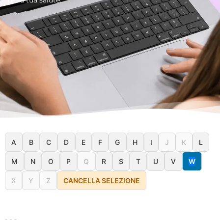
A
B
C
D
E
F
G
H
I
J
K
L
M
N
O
P
Q
R
S
T
U
V
W
X
Y
Z
CANCELLA SELEZIONE