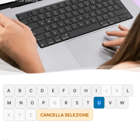
A
B
C
D
E
F
G
H
I
J
K
L
M
N
O
P
Q
R
S
T
U
V
W
X
Y
Z
CANCELLA SELEZIONE