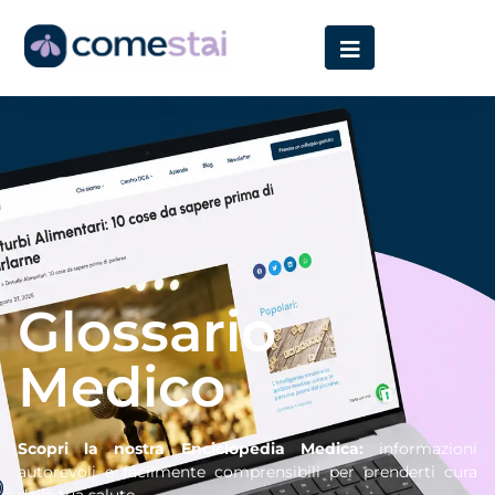
Home
»
Glossario
Glossario
Medico
Scopri la nostra Enciclopedia Medica:
informazioni
autorevoli e facilmente comprensibili per prenderti cura
della tua salute.