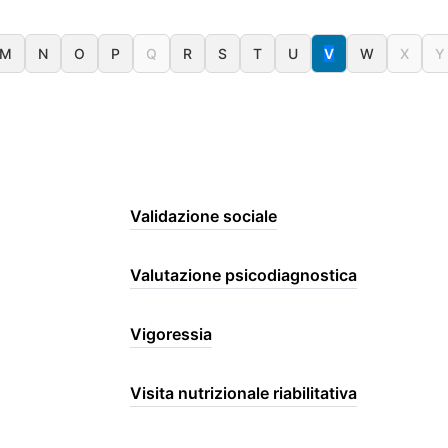
M
N
O
P
Q
R
S
T
U
V
W
X
Y
Validazione sociale
Valutazione psicodiagnostica
Vigoressia
Visita nutrizionale riabilitativa