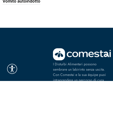
Vomito autoindotto
I Disturbi Alimentari possono
sembrare un labirinto senza uscita.
Con Comestai e la sua équipe puoi
intraprendere un percorso di cura
online e in presenza, flessibile e
personalizzato, guidato da psicologi,
dietisti e professionisti esperti.