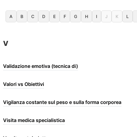
A
B
C
D
E
F
G
H
I
J
K
L
V
Validazione emotiva (tecnica di)
Valori vs Obiettivi
Vigilanza costante sul peso e sulla forma corporea
Visita medica specialistica