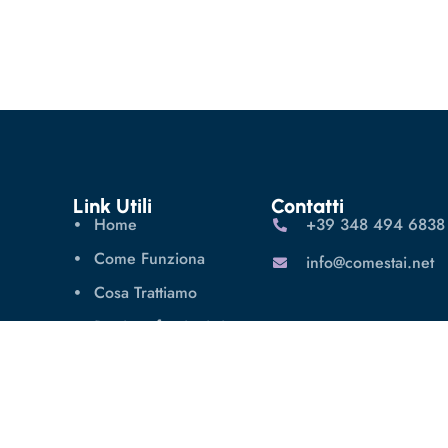
Link Utili
Contatti
Home
‪+39 348 494 6838
Come Funziona
info@comestai.net
Cosa Trattiamo
Per i professionisti
È un DCA?
Privacy Policy