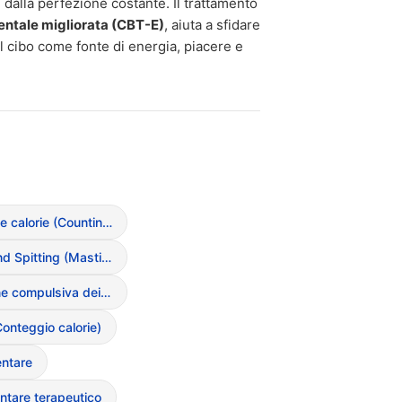
dalla perfezione costante. Il trattamento
ntale migliorata (CBT-E)
, aiuta a sfidare
 cibo come fonte di energia, piacere e
Calcolo delle calorie (Counting ossessivo)
Chewing and Spitting (Mastica e sputa)
Condivisione compulsiva dei pasti
onteggio calorie)
entare
entare terapeutico