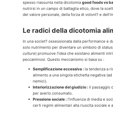
spesso riassunta nella dicotomia
good foods vs b
nutrirsi in un campo di battaglia etico, dove la sce
del valore personale, della forza di volont? e dell’i
Le radici della dicotomia al
In una societ? ossessionata dalla performance e dal
solo nutrimento per diventare un simbolo di status e
culture
) promuove l’idea che esistano alimenti int
peccaminosi. Questo meccanismo si basa su :
Semplificazione eccessiva :
la tendenza a ri
alimento a una singola etichetta negativa (ad
nemici).
Interiorizzazione del giudizio :
il passaggio d
per averlo consumato.
Pressione sociale :
l’influenza di media e so
certi regimi alimentari alla riuscita sociale e 