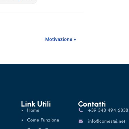
Motivazione »
Link Utili
Contatti
Home
‪+39 348 494 6838
Come Funziona
info@comestai.net