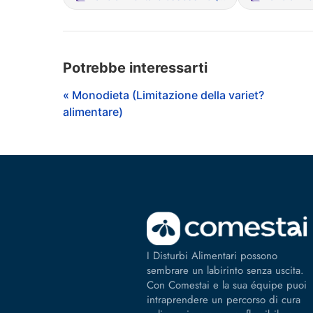
Potrebbe interessarti
« Monodieta (Limitazione della variet?
alimentare)
I Disturbi Alimentari possono
sembrare un labirinto senza uscita.
Con Comestai e la sua équipe puoi
intraprendere un percorso di cura