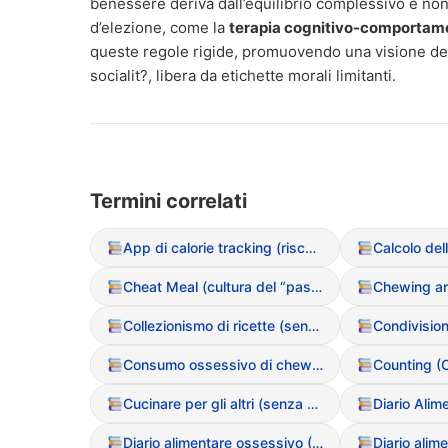
benessere deriva dall’equilibrio complessivo e non 
d’elezione, come la
terapia cognitivo-comportame
queste regole rigide, promuovendo una visione del
socialit?, libera da etichette morali limitanti.
Termini correlati
App di calorie tracking (rischi e dipendenza)
Cheat Meal (cultura del “pasto sgarro”)
Collezionismo di ricette (senza mai cucinarle)
Consumo ossessivo di chewing-gum
Counting (C
Cucinare per gli altri (senza assaggiare o mangiare)
Diario Alim
Diario alimentare ossessivo (Tracking millimetrico)
Diario alim