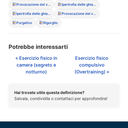
Provocazione del vomito (Vomito autoindotto)
Ipertrofia delle ghiandole parotidi
Ipertrofia delle ghiandole parotidi
Provocazione del vomito (Vomito autoindotto)
Purgativo
Rigurgito
Potrebbe interessarti
« Esercizio fisico in
Esercizio fisico
camera (segreto e
compulsivo
notturno)
(Overtraining) »
Hai trovato utile questa definizione?
Salvala, condividila o contattaci per approfondire!