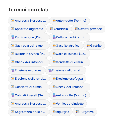
Termini correlati
Anoressia Nervosa (Restrittiva/Purgativa)
Autoindotto (Vomito)
Apparato digerente
Acloridria
Saziet? precoce
Ruminazione (Disturbo da)
Rottura gastrica (rischio clinico)
Gastroparesi (svuotamento gastrico ritardato)
Gastrite atrofica
Gastrite
Bulimia Nervosa (Purgativa/Non Purgativa)
Callo di Russell (Segno di Russell)
Check dei linfonodi (per monitorare l’ingrossamento da vomito)
Condette di eliminazione
Erosione esofagea
Erosione dello smalto dentale
Erosione dello smalto dentale
Erosione esofagea
Condette di eliminazione
Check dei linfonodi (per monitorare l’ingrossamento da vomito)
Callo di Russell (Segno di Russell)
Autoindotto (Vomito)
Anoressia Nervosa (Restrittiva/Purgativa)
Vomito autoindotto
Segretezza delle condotte purgative
Rigurgito
Purgativo