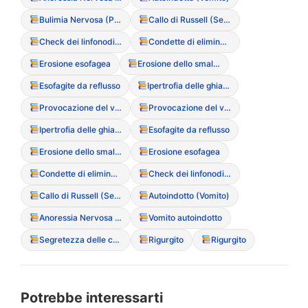
Bulimia Nervosa (Purgativa/Non Purgativa)
Callo di Russell (Segno di Russell)
Check dei linfonodi (per monitorare l’ingrossamento da vomito)
Condette di eliminazione
Erosione esofagea
Erosione dello smalto dentale
Esofagite da reflusso
Ipertrofia delle ghiandole parotidi
Provocazione del vomito (Vomito autoindotto)
Provocazione del vomito (Vomito autoindotto)
Ipertrofia delle ghiandole parotidi
Esofagite da reflusso
Erosione dello smalto dentale
Erosione esofagea
Condette di eliminazione
Check dei linfonodi (per monitorare l’ingrossamento da vomito)
Callo di Russell (Segno di Russell)
Autoindotto (Vomito)
Anoressia Nervosa (Restrittiva/Purgativa)
Vomito autoindotto
Segretezza delle condotte purgative
Rigurgito
Rigurgito
Potrebbe interessarti