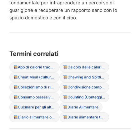
fondamentale per intraprendere un percorso di
guarigione e recuperare un rapporto sano con lo
spazio domestico e con il cibo.
Termini correlati
App di calorie tracking (rischi e dipendenza)
Calcolo delle calorie (Counting ossessivo)
Cheat Meal (cultura del “pasto sgarro”)
Chewing and Spitting (Mastica e sputa)
Collezionismo di ricette (senza mai cucinarle)
Condivisione compulsiva dei pasti
Consumo ossessivo di chewing-gum
Counting (Conteggio calorie)
Cucinare per gli altri (senza assaggiare o mangiare)
Diario Alimentare
Diario alimentare ossessivo (Tracking millimetrico)
Diario alimentare terapeutico