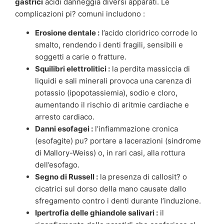
gastrici
acidi danneggia diversi apparati. Le
complicazioni pi? comuni includono :
Erosione dentale :
l’acido cloridrico corrode lo
smalto, rendendo i denti fragili, sensibili e
soggetti a carie o fratture.
Squilibri elettrolitici :
la perdita massiccia di
liquidi e sali minerali provoca una carenza di
potassio (ipopotassiemia), sodio e cloro,
aumentando il rischio di aritmie cardiache e
arresto cardiaco.
Danni esofagei :
l’infiammazione cronica
(esofagite) pu? portare a lacerazioni (sindrome
di Mallory-Weiss) o, in rari casi, alla rottura
dell’esofago.
Segno di Russell :
la presenza di callosit? o
cicatrici sul dorso della mano causate dallo
sfregamento contro i denti durante l’induzione.
Ipertrofia delle ghiandole salivari :
il