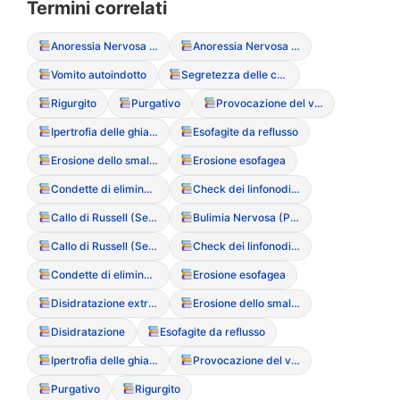
Termini correlati
Anoressia Nervosa (Restrittiva/Purgativa)
Anoressia Nervosa (Restrittiva/Purgativa)
Vomito autoindotto
Segretezza delle condotte purgative
Rigurgito
Purgativo
Provocazione del vomito (Vomito autoindotto)
Ipertrofia delle ghiandole parotidi
Esofagite da reflusso
Erosione dello smalto dentale
Erosione esofagea
Condette di eliminazione
Check dei linfonodi (per monitorare l’ingrossamento da vomito)
Callo di Russell (Segno di Russell)
Bulimia Nervosa (Purgativa/Non Purgativa)
Callo di Russell (Segno di Russell)
Check dei linfonodi (per monitorare l’ingrossamento da vomito)
Condette di eliminazione
Erosione esofagea
Disidratazione extracellulare
Erosione dello smalto dentale
Disidratazione
Esofagite da reflusso
Ipertrofia delle ghiandole parotidi
Provocazione del vomito (Vomito autoindotto)
Purgativo
Rigurgito