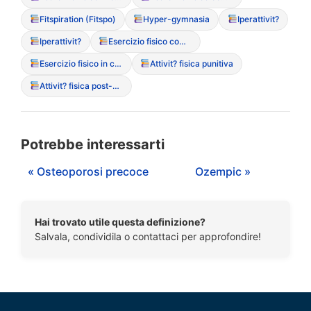
Fitspiration (Fitspo)
Hyper-gymnasia
Iperattivit?
Iperattivit?
Esercizio fisico compulsivo (Overtraining)
Esercizio fisico in camera (segreto e notturno)
Attivit? fisica punitiva
Attivit? fisica post-prandiale
Potrebbe interessarti
« Osteoporosi precoce
Ozempic »
Hai trovato utile questa definizione?
Salvala, condividila o contattaci per approfondire!