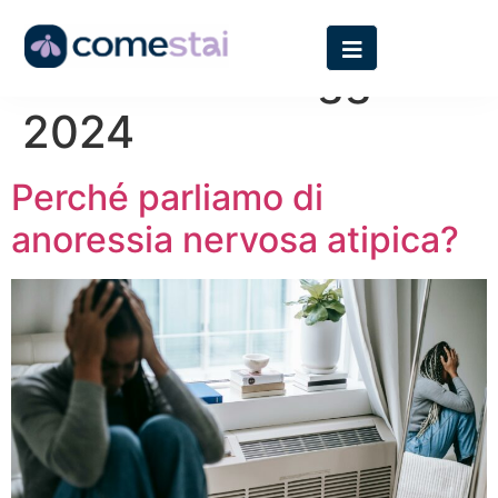
Giorno:
13 Maggio
2024
Perché parliamo di
anoressia nervosa atipica?