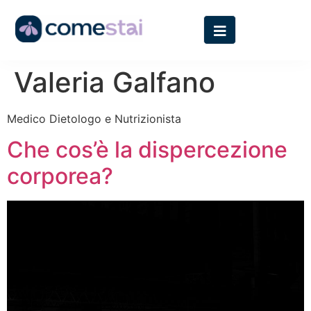
Autore:
Dott.ssa
Valeria Galfano
Medico Dietologo e Nutrizionista
Che cos’è la dispercezione
corporea?