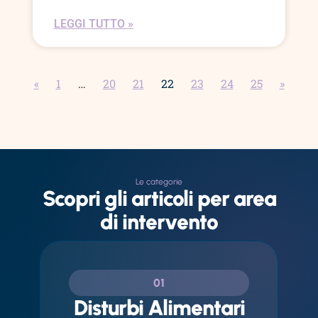
LEGGI TUTTO »
«
1
…
20
21
22
23
24
25
»
Le categorie
Scopri gli articoli per area
di intervento
01
Disturbi Alimentari