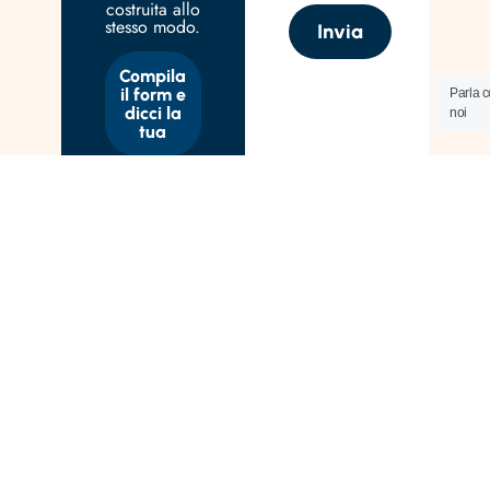
costruita allo
stesso modo.
Invia
Compila
il form e
Parla 
dicci la
noi
tua
I Disturbi Alimentari possono sembrare un labirinto
senza uscita.
Con Comestai e la sua équipe puoi intraprendere un
percorso di cura online e in presenza, flessibile e