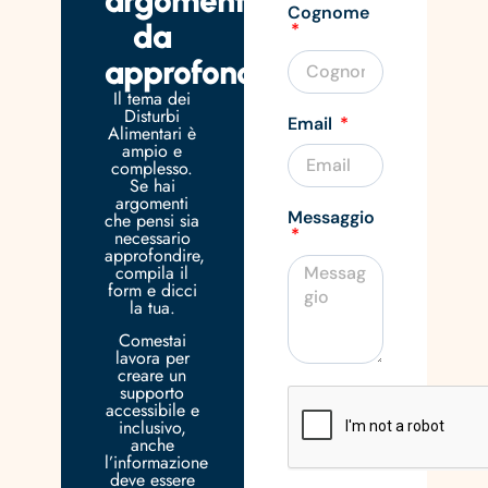
argomento
Cognome
da
approfondire?
Il tema dei
Disturbi
Email
Alimentari è
ampio e
complesso.
Se hai
argomenti
Messaggio
che pensi sia
necessario
approfondire,
compila il
form e dicci
la tua.
Comestai
lavora per
creare un
supporto
accessibile e
inclusivo,
anche
l’informazione
deve essere