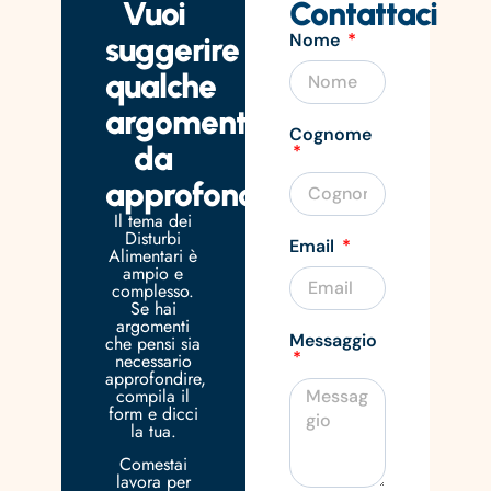
Vuoi
Contattaci
Nome
suggerire
qualche
argomento
Cognome
da
approfondire?
Il tema dei
Disturbi
Email
Alimentari è
ampio e
complesso.
Se hai
argomenti
Messaggio
che pensi sia
necessario
approfondire,
compila il
form e dicci
la tua.
Comestai
lavora per