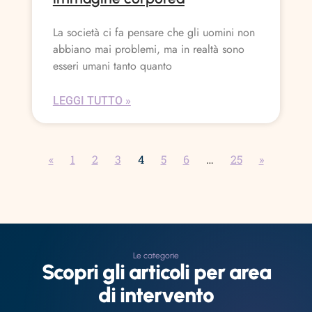
La società ci fa pensare che gli uomini non
abbiano mai problemi, ma in realtà sono
esseri umani tanto quanto
LEGGI TUTTO »
«
1
2
3
4
5
6
…
25
»
Le categorie
Scopri gli articoli per area
di intervento