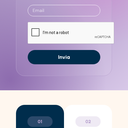
Invia
01
02