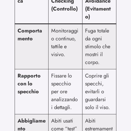
ca
Checking
Avoidance
(Controllo)
(Evitament
o)
Comporta
Monitoraggi
Fuga totale
mento
o continuo,
da ogni
tattile e
stimolo che
visivo.
mostri il
corpo.
Rapporto
Fissare lo
Coprire gli
con lo
specchio
specchi,
specchio
per ore
evitarli o
analizzando
guardarsi
i dettagli.
solo il viso.
Abbigliame
Abiti usati
Abiti
nto
come “test”
estremament