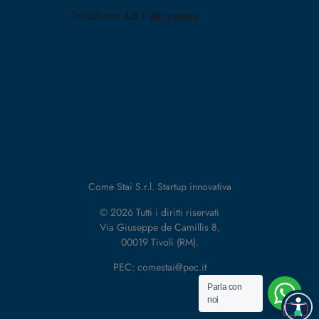
Come Stai S.r.l. Startup innovativa
© 2026 Tutti i diritti riservati
Via Giuseppe de Camillis 8,
00019 Tivoli (RM).
PEC: comestai@pec.it
Parla con
noi