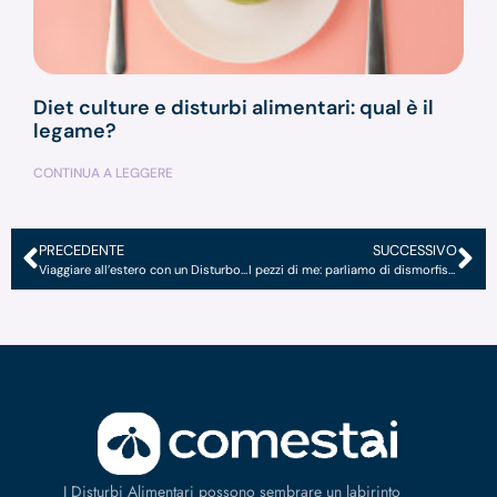
Diet culture e disturbi alimentari: qual è il
legame?
CONTINUA A LEGGERE
PRECEDENTE
SUCCESSIVO
Viaggiare all’estero con un Disturbo Alimentare
I pezzi di me: parliamo di dismorfismo corporeo
I Disturbi Alimentari possono sembrare un labirinto