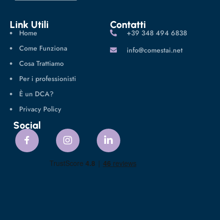
Link Utili
Contatti
Home
‪+39 348 494 6838
Come Funziona
info@comestai.net
Cosa Trattiamo
Per i professionisti
È un DCA?
Privacy Policy
Social