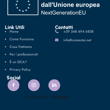
Link Utili
Contatti
Home
‪+39 348 494 6838
Come Funziona
info@comestai.net
Cosa Trattiamo
Per i professionisti
È un DCA?
Privacy Policy
Social