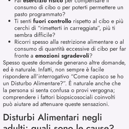
Fai
esercizio fisico
per compensare il
consumo di cibo o per poterti permettere un
pasto programmato?
Ti senti
fuori controllo
rispetto al cibo e più
cerchi di “rimetterti in carreggiata”, più ti
sembra difficile?
Ricorri spesso alla restrizione alimentare o al
consumo di quantità eccessive di cibo per far
fronte a
emozioni sgradevoli
?
Spesso queste domande generano altre domande,
ed è naturale. Infatti, non sempre è facile
rispondere all’interrogativo “Come capisco se ho
un Disturbo Alimentare?”. È naturale anche che
la persona si senta confusa o provi vergogna;
comprendere i fattori biopsicosociali coinvolti
può aiutare ad attenuare queste sensazioni.
Disturbi Alimentari negli
adulti: quali sono le cause?