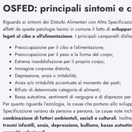
OSFED: principali sintomi e 
Riguardo ai sintomi dei Disturbi Alimentari con Altra Specificazio
affetti da queste patologie hanno in comune il fatto di
sviluppar
legati al cibo e all’alimentazione
. I principali campanelli d’a
Preoccupazione per il cibo e l’alimentazione;
Preoccupazione per il peso e la forma del corpo;
Estrema insoddisfazione per il proprio corpo;
Immagine corporea distorta;
Depressione, ansia o irritabilità;
Ansia e/o irritabilità accentuate al momento dei pasti;
Rifiuto di determinate categorie di alimenti;
Bassa autostima, sentimenti di vergogna e di disprezzo per 
Per quanto riguarda l’eziologia, le cause che portano allo svilup
Specificazione variano da persona a persona. Le cause note inc
combinazione di fattori ambientali, sociali e culturali
. Inoltr
traumi infantili, ansia, depressione, bullismo, bassa autosti