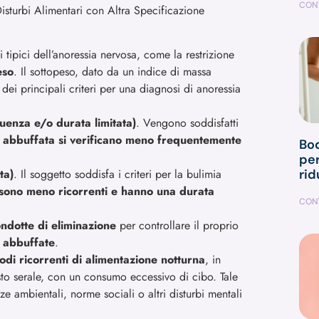
CONT
i Disturbi Alimentari con Altra Specificazione
 tipici dell’anoressia nervosa, come la restrizione
eso
. Il sottopeso, dato da un indice di massa
dei principali criteri per una diagnosi di anoressia
uenza e/o durata limitata)
. Vengono soddisfatti
di abbuffata si verificano meno frequentemente
Bod
pe
ta)
. Il soggetto soddisfa i criteri per la bulimia
rid
 sono meno ricorrenti e hanno una durata
CONT
ndotte di eliminazione
per controllare il proprio
 abbuffate
.
odi ricorrenti di alimentazione notturna
, in
sto serale, con un consumo eccessivo di cibo. Tale
e ambientali, norme sociali o altri disturbi mentali