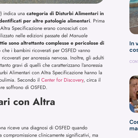
r
) indica una
categoria di Disturbi Alimentari in
dentificati per altre patologie alimentari
. Prima
 Altra Specificazione erano conosciuti con
tilizzato nelle edizioni passate del
Manuale
tie sono altrettanto complesse e pericolose di
In 
cos
ato che i bambini ricoverati per OSFED vanno
coverati per anoressia nervosa. Inoltre, gli adulti
CONT
anto gravi di quelli che caratterizzano l’anoressia
sturbi Alimentari con Altra Specificazione hanno la
e bulimia. Secondo il
Center for Discovery
, circa il
tare soffrono di OSFED.
ari con Altra
Com
ona riceve una diagnosi di OSFED quando
man
 compromissione clinicamente significativi, ma