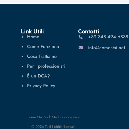
Link Utili
Contatti
Home
‪+39 348 494 6838
Come Funziona
info@comestai.net
Cosa Trattiamo
Per i professionisti
È un DCA?
Privacy Policy
Come Stai S.r.l. Startup innovativa
© 2026 Tutti i diritti riservati