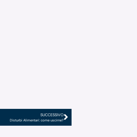
SUCCESSIVO
Disturbi Alimentari: come uscirne?