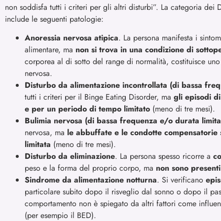
non soddisfa tutti i criteri per gli altri disturbi”. La categoria de
include le seguenti patologie:
Anoressia nervosa atipica
. La persona manifesta i sintomi
alimentare, ma
non si trova in una condizione di sottop
corporea al di sotto del range di normalità, costituisce uno 
nervosa.
Disturbo da alimentazione incontrollata (di bassa freq
tutti i criteri per il Binge Eating Disorder, ma
gli episodi 
e per un periodo di tempo limitato
(meno di tre mesi).
Bulimia nervosa (di bassa frequenza e/o durata limita
nervosa, ma
le abbuffate e le condotte compensatorie
limitata
(meno di tre mesi).
Disturbo da eliminazione
. La persona spesso ricorre a
co
peso e la forma del proprio corpo, ma
non sono presenti
Sindrome da alimentazione notturna
. Si verificano
epis
particolare subito dopo il risveglio dal sonno o dopo il pa
comportamento non è spiegato da altri fattori come influenz
(per esempio il BED).