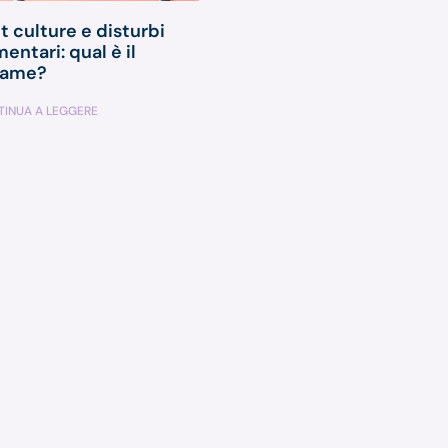
t culture e disturbi
mentari: qual è il
game?
INUA A LEGGERE