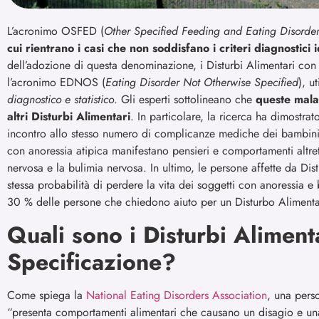
L’acronimo OSFED (
Other Specified Feeding and Eating Disorde
cui rientrano i casi che non soddisfano i criteri diagnostici i
dell’adozione di questa denominazione, i Disturbi Alimentari con
l’acronimo EDNOS (
Eating Disorder Not Otherwise Specified
), u
diagnostico e statistico
. Gli esperti sottolineano che
queste malat
altri Disturbi Alimentari
. In particolare, la ricerca ha dimostr
incontro allo stesso numero di complicanze mediche dei bambini ri
con anoressia atipica manifestano pensieri e comportamenti altrett
nervosa e la bulimia nervosa. In ultimo, le persone affette da Di
stessa probabilità di perdere la vita dei soggetti con anoressia 
30 % delle persone che chiedono aiuto per un Disturbo Alimen
Quali sono i Disturbi Aliment
Specificazione?
Come spiega la
National Eating Disorders Association
, una pers
“presenta comportamenti alimentari che causano un disagio e una