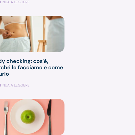
INUA A LEGGERE
y checking: cos’è,
rché lo facciamo e come
urlo
INUA A LEGGERE