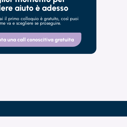
ere aiuto è adesso
i il primo colloquio è gratuito, così puoi
me va e scegliere se proseguire.
ta una call conoscitiva gratuita