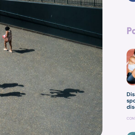
P
Dis
spo
dis
CONT