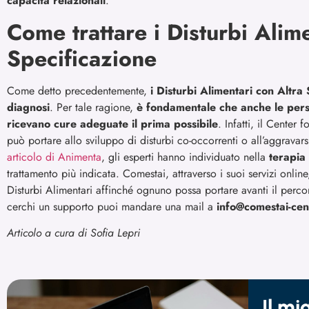
capacità relazionali
.
Come trattare i Disturbi Alim
Specificazione
Come detto precedentemente,
i Disturbi Alimentari con Altra
diagnosi
. Per tale ragione,
è fondamentale che anche le per
ricevano cure adeguate il prima possibile
. Infatti, il Center 
può portare allo sviluppo di disturbi co-occorrenti o all’aggravar
articolo di Animenta
, gli esperti hanno individuato nella
terapia
trattamento più indicata. Comestai, attraverso i suoi servizi onli
Disturbi Alimentari affinché ognuno possa portare avanti il perco
cerchi un supporto puoi mandare una mail a
info@comestai-ce
Articolo a cura di Sofia Lepri
Il m