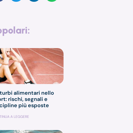
opolari:
turbi alimentari nello
rt: rischi, segnali e
cipline più esposte
INUA A LEGGERE