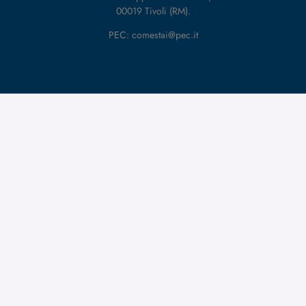
00019 Tivoli (RM).
PEC: comestai@pec.it