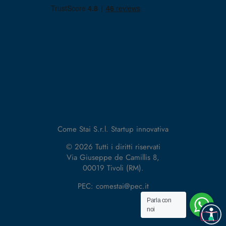
Come Stai S.r.l. Startup innovativa
© 2026 Tutti i diritti riservati
Via Giuseppe de Camillis 8,
00019 Tivoli (RM).
PEC: comestai@pec.it
Parla con
noi