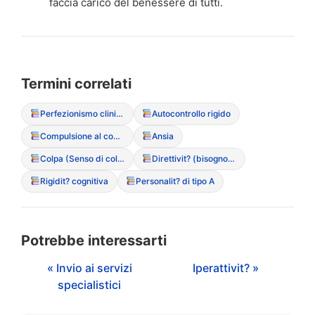
faccia carico del benessere di tutti.
Termini correlati
Perfezionismo clinico (maladattivo)
Autocontrollo rigido
Compulsione al controllo
Ansia
Colpa (Senso di colpa post-prandiale)
Direttivit? (bisogno di)
Rigidit? cognitiva
Personalit? di tipo A
Potrebbe interessarti
« Invio ai servizi
Iperattivit? »
specialistici