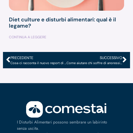
Diet culture e disturbi alimentari: qual è il
legame?
CONTINUA A LEGGERE
PRECEDENTE
SUCCESSIVO
Cosa ci racconta il nuovo report di Dove sulla bellezza?
Come aiutare chi soffre di anoressia nervosa?
I Disturbi Alimentari possono sembrare un labirinto
senza uscita.