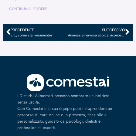
CONTINUA A LEGGERE
PRECEDENTE
SUCCESSIVO
E tu, come stai veramente?
Anoressia nervosa atipica: riconoscerla per curarla
I Disturbi Alimentari possono sembrare un labirinto
senza uscita.
Con Comestai e la sua équipe puoi intraprendere un
percorso di cura online e in presenza, flessibile e
personalizzato, guidato da psicologi, dietisti e
professionisti esperti.