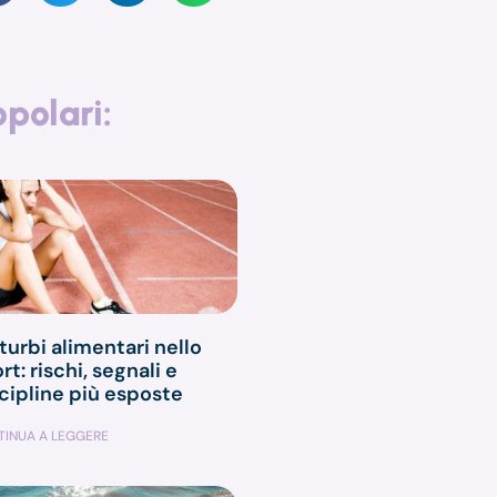
opolari:
turbi alimentari nello
rt: rischi, segnali e
cipline più esposte
INUA A LEGGERE