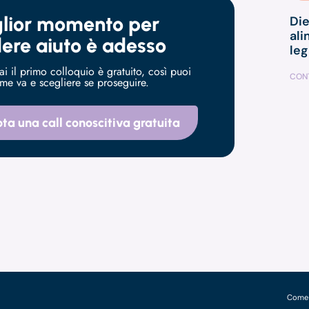
iglior momento per
Die
ali
ere aiuto è adesso
le
i il primo colloquio è gratuito, così puoi
CONT
me va e scegliere se proseguire.
ta una call conoscitiva gratuita
Come p