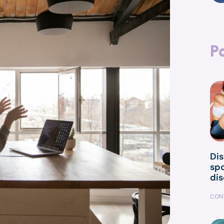
P
Dis
spo
dis
CONT