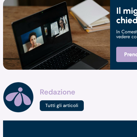
Il m
chied
In Comesta
vedere co
Preno
Redazione
Tutti gli articoli