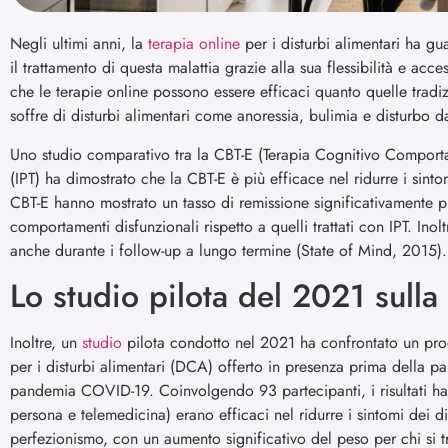
Negli ultimi anni, la
terapia online
per i disturbi alimentari ha g
il trattamento di questa malattia grazie alla sua flessibilità e acces
che le terapie online possono essere efficaci quanto quelle trad
soffre di disturbi alimentari come anoressia, bulimia e disturbo d
Uno studio comparativo tra la CBT-E (Terapia Cognitivo Comportam
(IPT) ha dimostrato che la CBT-E è più efficace nel ridurre i sintomi
CBT-E hanno mostrato un tasso di remissione significativamente p
comportamenti disfunzionali rispetto a quelli trattati con IPT. Inol
anche durante i follow-up a lungo termine (State of Mind, 2015).
Lo studio pilota del 2021 sulla
Inoltre, un
studio
pilota condotto nel 2021 ha confrontato un prog
per i disturbi alimentari (DCA) offerto in presenza prima della p
pandemia COVID-19. Coinvolgendo 93 partecipanti, i risultati h
persona e telemedicina) erano efficaci nel ridurre i sintomi dei di
perfezionismo, con un aumento significativo del peso per chi si 