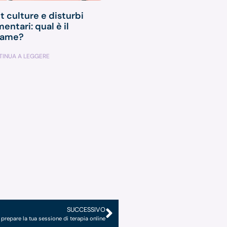
t culture e disturbi
mentari: qual è il
game?
INUA A LEGGERE
SUCCESSIVO
repare la tua sessione di terapia online