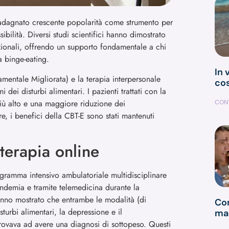
uadagnato crescente popolarità come strumento per
sibilità. Diversi studi scientifici hanno dimostrato
izionali, offrendo un supporto fondamentale a chi
a binge-eating.
In 
entale Migliorata) e la terapia interpersonale
cos
 dei disturbi alimentari. I pazienti trattati con la
iù alto e una maggiore riduzione dei
CONT
tre, i benefici della CBT-E sono stati mantenuti
 terapia online
ramma intensivo ambulatoriale multidisciplinare
andemia e tramite telemedicina durante la
anno mostrato che entrambe le modalità (di
Com
sturbi alimentari, la depressione e il
man
trovava ad avere una diagnosi di sottopeso. Questi