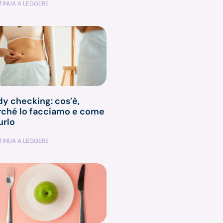
INUA A LEGGERE
y checking: cos’è,
rché lo facciamo e come
urlo
INUA A LEGGERE