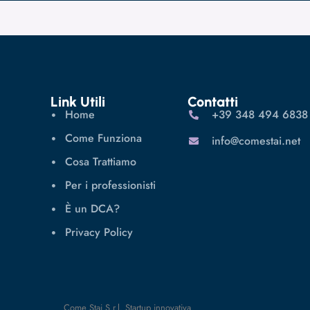
Link Utili
Contatti
Home
‪+39 348 494 6838
Come Funziona
info@comestai.net
Cosa Trattiamo
Per i professionisti
È un DCA?
Privacy Policy
Come Stai S.r.l. Startup innovativa