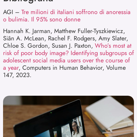
AGI –
Tre milioni di italiani soffrono di anoressia
o bulimia. Il 95% sono donne
Hannah K. Jarman, Matthew Fuller-Tyszkiewicz,
Siân A. McLean, Rachel F. Rodgers, Amy Slater,
Chloe S. Gordon, Susan J. Paxton,
Who’s most at
risk of poor body image? Identifying subgroups of
adolescent social media users over the course of
a year
, Computers in Human Behavior, Volume
147, 2023.