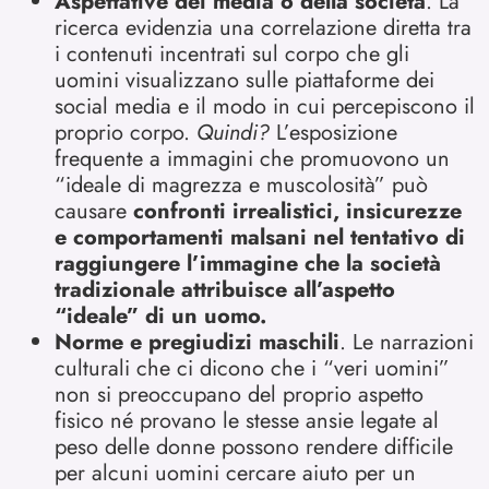
Aspettative dei media o della società
. La
ricerca evidenzia una correlazione diretta tra
i contenuti incentrati sul corpo che gli
uomini visualizzano sulle piattaforme dei
social media e il modo in cui percepiscono il
proprio corpo.
Quindi?
L’esposizione
frequente a immagini che promuovono un
“ideale di magrezza e muscolosità” può
causare
confronti irrealistici, insicurezze
e comportamenti malsani nel tentativo di
raggiungere l’immagine che la società
tradizionale attribuisce all’aspetto
“ideale” di un uomo.
Norme e pregiudizi maschili
. Le narrazioni
culturali che ci dicono che i “veri uomini”
non si preoccupano del proprio aspetto
fisico né provano le stesse ansie legate al
peso delle donne possono rendere difficile
per alcuni uomini cercare aiuto per un