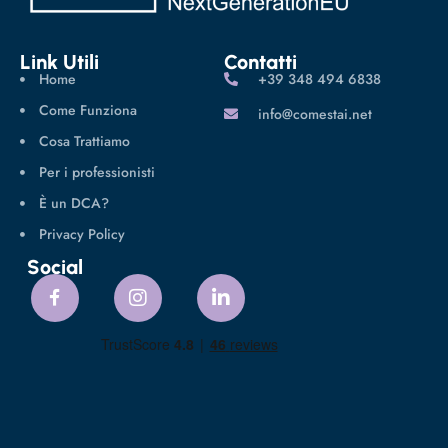
Link Utili
Contatti
Home
‪+39 348 494 6838
Come Funziona
info@comestai.net
Cosa Trattiamo
Per i professionisti
È un DCA?
Privacy Policy
Social