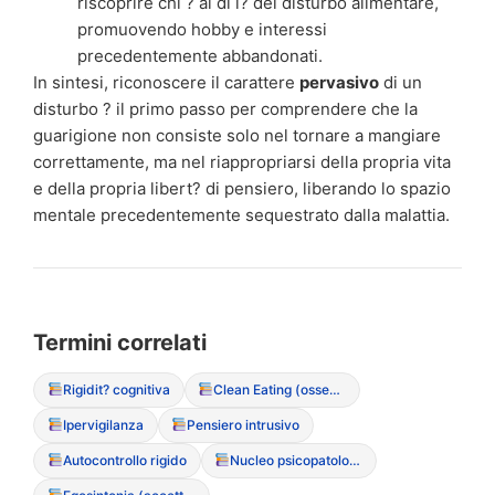
riscoprire chi ? al di l? del disturbo alimentare,
promuovendo hobby e interessi
precedentemente abbandonati.
In sintesi, riconoscere il carattere
pervasivo
di un
disturbo ? il primo passo per comprendere che la
guarigione non consiste solo nel tornare a mangiare
correttamente, ma nel riappropriarsi della propria vita
e della propria libert? di pensiero, liberando lo spazio
mentale precedentemente sequestrato dalla malattia.
Termini correlati
Rigidit? cognitiva
Clean Eating (ossessione culturale per il cibo “puro”)
Ipervigilanza
Pensiero intrusivo
Autocontrollo rigido
Nucleo psicopatologico del DCA