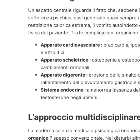
Un aspetto centrale riguarda il fatto che, sebbene 
sofferenza psichica, essi generano quasi sempre
restrizione calorica estrema, il vomito autoindotto o
fisica del paziente. Tra le complicazioni organiche 
Apparato cardiovascolare :
bradicardia, ipot
elettrolitici.
Apparato scheletrico :
osteopenia e osteoporo
cambiamenti ormonali.
Apparato digerente :
erosione dello smalto de
rallentamento dello svuotamento gastrico e st
Sistema endocrino :
amenorrea (assenza del 
testosterone negli uomini.
L’approccio multidisciplinar
La moderna scienza medica e psicologica riconosce
organico
? spesso convenzionale. Nei disturbi alime