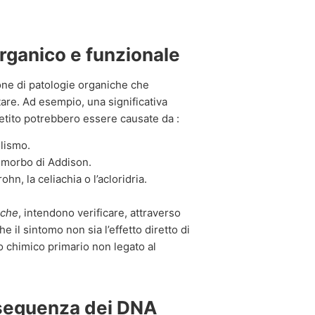
organico e funzionale
ione di patologie organiche che
are. Ad esempio, una significativa
etito potrebbero essere causate da :
lismo.
l morbo di Addison.
hn, la celiachia o l’acloridria.
iche
, intendono verificare, attraverso
 il sintomo non sia l’effetto diretto di
o chimico primario non legato al
nseguenza dei DNA