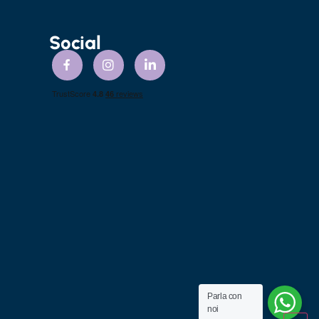
Social
Parla con
noi