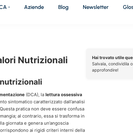
DCA
Aziende
Blog
Newsletter
Glo
ori Nutrizionali
Hai trovato utile qu
Salvala, condividila 
approfondire!
nutrizionali
limentazione
(DCA), la
lettura ossessiva
 sintomatico caratterizzato dall’analisi
. Questa pratica non deve essere confusa
 mangia; al contrario, essa si trasforma in
lla giornata e genera un’angoscia
orrispondono ai rigidi criteri interni della