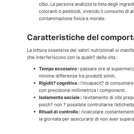
cibo. La persona analizza la lista degli ingredi
coloranti o pesticidi, vivendo il consumo di 
contaminazione fisica e morale.
Caratteristiche del compor
La lettura ossessiva dei valori nutrizionali si manif
che interferiscono con la qualit? della vita :
Tempo eccessivo :
passare ore al supermerca
minime differenze tra prodotti simili.
Rigidit? cognitiva :
l’incapacit? di consumar
con precisione millimetrica i componenti.
Isolamento sociale :
l’evitamento di cibi prepar
poich? non ? possibile controllarne l’etichett
Rituali di controllo :
ricalcolare costantement
la giornata per assicurarsi di non aver superat