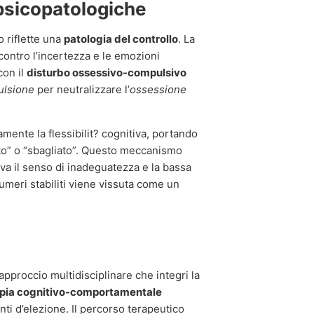
 psicopatologiche
 riflette una
patologia del controllo
. La
ontro l’incertezza e le emozioni
con il
disturbo ossessivo-compulsivo
lsione
per neutralizzare l’
ossessione
amente la flessibilit? cognitiva, portando
sto” o “sbagliato”. Questo meccanismo
va il senso di inadeguatezza e la bassa
umeri stabiliti viene vissuta come un
approccio multidisciplinare che integri la
apia cognitivo-comportamentale
ti d’elezione. Il percorso terapeutico