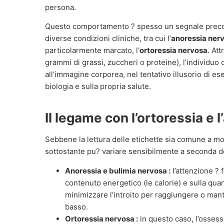
persona.
Questo comportamento ? spesso un segnale precoc
diverse condizioni cliniche, tra cui l’
anoressia ner
particolarmente marcato, l’
ortoressia nervosa
. Att
grammi di grassi, zuccheri o proteine), l’individuo c
all’immagine corporea, nel tentativo illusorio di es
biologia e sulla propria salute.
Il legame con l’ortoressia e 
Sebbene la lettura delle etichette sia comune a mol
sottostante pu? variare sensibilmente a seconda de
Anoressia e bulimia nervosa :
l’attenzione ? 
contenuto energetico (le calorie) e sulla quant
minimizzare l’introito per raggiungere o m
basso.
Ortoressia nervosa :
in questo caso, l’ossess