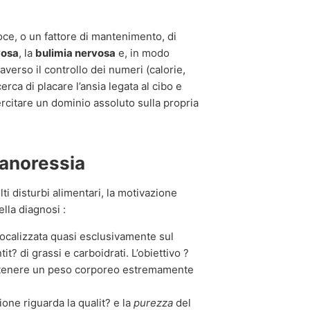
e, o un fattore di mantenimento, di
vosa
, la
bulimia nervosa
e, in modo
raverso il controllo dei numeri (calorie,
erca di placare l’ansia legata al cibo e
ercitare un dominio assoluto sulla propria
l’anoressia
ti disturbi alimentari, la motivazione
lla diagnosi :
focalizzata quasi esclusivamente sul
it? di grassi e carboidrati. L’obiettivo ?
antenere un peso corporeo estremamente
ione riguarda la qualit? e la
purezza
del