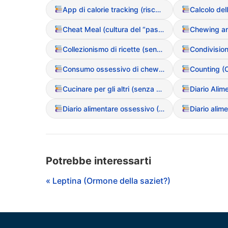
App di calorie tracking (rischi e dipendenza)
Cheat Meal (cultura del “pasto sgarro”)
Collezionismo di ricette (senza mai cucinarle)
Consumo ossessivo di chewing-gum
Counting (C
Cucinare per gli altri (senza assaggiare o mangiare)
Diario Alim
Diario alimentare ossessivo (Tracking millimetrico)
Diario alim
Potrebbe interessarti
« Leptina (Ormone della saziet?)