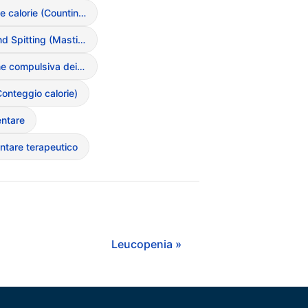
Calcolo delle calorie (Counting ossessivo)
Chewing and Spitting (Mastica e sputa)
Condivisione compulsiva dei pasti
onteggio calorie)
entare
entare terapeutico
Leucopenia »