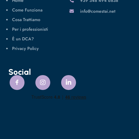
Home
‪+39 348 494 6838
Come Funziona
info@comestai.net
Cosa Trattiamo
Per i professionisti
È un DCA?
Privacy Policy
Social