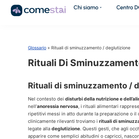
Chi siamo
Centro 
Glossario
» Rituali di sminuzzamento / deglutizione
Rituali Di Sminuzzament
Rituali di sminuzzamento / 
Nel contesto dei
disturbi della nutrizione e dell’a
nell’
anoressia nervosa
, i rituali alimentari rappr
ripetitivi messi in atto durante la preparazione o i
clinicamente rilevanti troviamo i
rituali di sminuz
legate alla
deglutizione
. Questi gesti, che agli oc
apparire come semplici abitudini o capricci, nasco