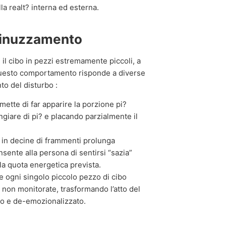
la realt? interna ed esterna.
sminuzzamento
 il cibo in pezzi estremamente piccoli, a
a. Questo comportamento risponde a diverse
o del disturbo :
ette di far apparire la porzione pi?
ngiare di pi? e placando parzialmente il
o in decine di frammenti prolunga
sente alla persona di sentirsi “sazia”
a quota energetica prevista.
e ogni singolo piccolo pezzo di cibo
o non monitorate, trasformando l’atto del
o e de-emozionalizzato.