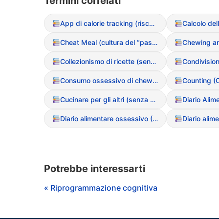
Termini correlati
App di calorie tracking (rischi e dipendenza)
Cheat Meal (cultura del “pasto sgarro”)
Collezionismo di ricette (senza mai cucinarle)
Consumo ossessivo di chewing-gum
Counting (C
Cucinare per gli altri (senza assaggiare o mangiare)
Diario Alim
Diario alimentare ossessivo (Tracking millimetrico)
Diario alim
Potrebbe interessarti
« Riprogrammazione cognitiva