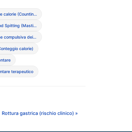
Calcolo delle calorie (Counting ossessivo)
Chewing and Spitting (Mastica e sputa)
Condivisione compulsiva dei pasti
onteggio calorie)
entare
entare terapeutico
Rottura gastrica (rischio clinico) »