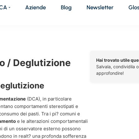
DCA
Aziende
Blog
Newsletter
Glo
o / Deglutizione
Hai trovato utile qu
Salvala, condividila 
approfondire!
deglutizione
limentazione
(DCA), in particolare
esentano comportamenti stereotipati e
l consumo dei pasti. Tra i pi? comuni e
zamento
e le alterazioni comportamentali
chi di un osservatore esterno possono
ndono in realt? una profonda sofferenza