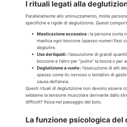
I rituali legati alla deglutizio
Parallelamente allo sminuzzamento, molte persone
specifiche e rigide di deglutizione. Questi compor
Masticazione eccessiva :
la persona conta m
mastica ogni boccone (spesso numeri fissi co
deglutire.
Uso dei liquidi :
l’assunzione di grandi quantit
boccone e l’altro per “pulire” la bocca o per 
Deglutizione a vuoto :
l’esecuzione di atti deg
spesso come tic nervoso o tentativo di gestir
causa dell’ansia.
Questi
rituali di deglutizione
non devono essere co
sebbene la tensione muscolare derivante dallo str
difficolt? fisica nel passaggio del bolo.
La funzione psicologica del 