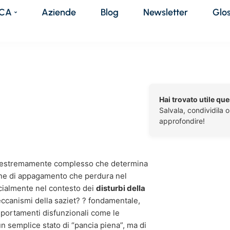
DCA
Aziende
Blog
Newsletter
Glo
Hai trovato utile qu
Salvala, condividila 
approfondire!
co estremamente complesso che determina
ione di appagamento che perdura nel
ecialmente nel contesto dei
disturbi della
ccanismi della saziet? ? fondamentale,
mportamenti disfunzionali come le
 un semplice stato di “pancia piena”, ma di