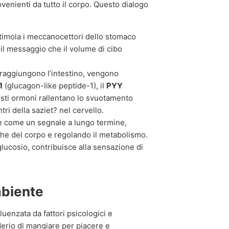
ovenienti da tutto il corpo. Questo dialogo
stimola i meccanocettori dello stomaco
o il messaggio che il volume di cibo
 raggiungono l’intestino, vengono
1
(glucagon-like peptide-1), il
PYY
esti ormoni rallentano lo svuotamento
ri della saziet? nel cervello.
e come un segnale a lungo termine,
che del corpo e regolando il metabolismo.
glucosio, contribuisce alla sensazione di
mbiente
uenzata da fattori psicologici e
iderio di mangiare per piacere e