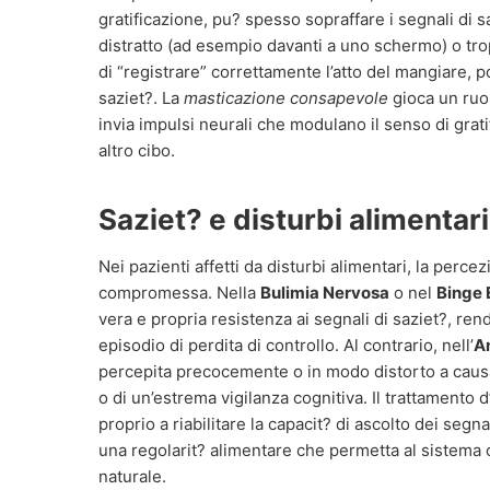
gratificazione, pu? spesso sopraffare i segnali di s
distratto (ad esempio davanti a uno schermo) o tr
di “registrare” correttamente l’atto del mangiare, 
saziet?. La
masticazione consapevole
gioca un ruol
invia impulsi neurali che modulano il senso di grat
altro cibo.
Saziet? e disturbi alimentari
Nei pazienti affetti da disturbi alimentari, la perce
compromessa. Nella
Bulimia Nervosa
o nel
Binge 
vera e propria resistenza ai segnali di saziet?, ren
episodio di perdita di controllo. Al contrario, nell’
A
percepita precocemente o in modo distorto a causa
o di un’estrema vigilanza cognitiva. Il trattamento 
proprio a riabilitare la capacit? di ascolto dei seg
una regolarit? alimentare che permetta al sistema o
naturale.