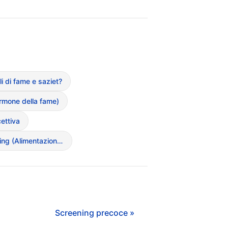
i di fame e saziet?
rmone della fame)
ettiva
Mindful Eating (Alimentazione consapevole)
Screening precoce »