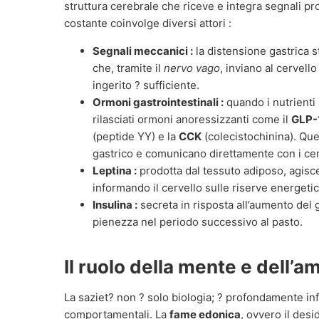
struttura cerebrale che riceve e integra segnali pr
costante coinvolge diversi attori :
Segnali meccanici :
la distensione gastrica 
che, tramite il
nervo vago
, inviano al cervell
ingerito ? sufficiente.
Ormoni gastrointestinali :
quando i nutrienti
rilasciati ormoni anoressizzanti come il
GLP-
(peptide YY) e la
CCK
(colecistochinina). Qu
gastrico e comunicano direttamente con i cent
Leptina :
prodotta dal tessuto adiposo, agisc
informando il cervello sulle riserve energeti
Insulina :
secreta in risposta all’aumento del 
pienezza nel periodo successivo al pasto.
Il ruolo della mente e dell’a
La saziet? non ? solo biologia; ? profondamente infl
comportamentali. La
fame edonica
, ovvero il des