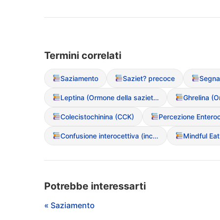
Termini correlati
Saziamento
Saziet? precoce
Segnal
Leptina (Ormone della saziet?)
Ghrelina (O
Colecistochinina (CCK)
Percezione Enteroc
Confusione interocettiva (incapacit? di sentire fame/saziet?)
Potrebbe interessarti
« Saziamento