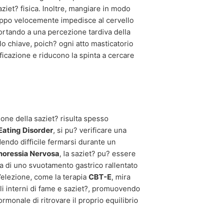
aziet? fisica. Inoltre, mangiare in modo
oppo velocemente impedisce al cervello
portando a una percezione tardiva della
o chiave, poich? ogni atto masticatorio
ificazione e riducono la spinta a cercare
zione della saziet? risulta spesso
Eating Disorder
, si pu? verificare una
dendo difficile fermarsi durante un
noressia Nervosa
, la saziet? pu? essere
 di uno svuotamento gastrico rallentato
d’elezione, come la terapia
CBT-E
, mira
nali interni di fame e saziet?, promuovendo
rmonale di ritrovare il proprio equilibrio