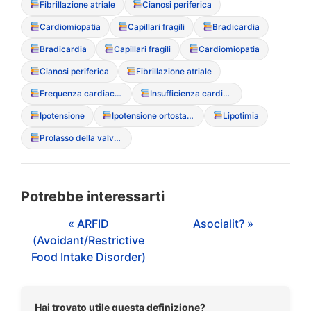
Fibrillazione atriale
Cianosi periferica
Cardiomiopatia
Capillari fragili
Bradicardia
Bradicardia
Capillari fragili
Cardiomiopatia
Cianosi periferica
Fibrillazione atriale
Frequenza cardiaca a riposo
Insufficienza cardiaca congestizia
Ipotensione
Ipotensione ortostatica
Lipotimia
Prolasso della valvola mitrale
Potrebbe interessarti
« ARFID
Asocialit? »
(Avoidant/Restrictive
Food Intake Disorder)
Hai trovato utile questa definizione?