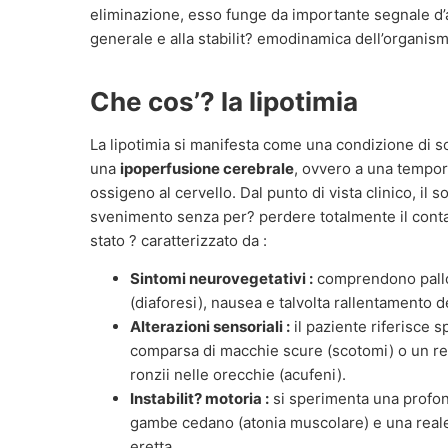
eliminazione, esso funge da importante segnale d’al
generale e alla stabilit? emodinamica dell’organism
Che cos’? la lipotimia
La lipotimia si manifesta come una condizione di s
una
ipoperfusione cerebrale
, ovvero a una tempor
ossigeno al cervello. Dal punto di vista clinico, il
svenimento senza per? perdere totalmente il conta
stato ? caratterizzato da :
Sintomi neurovegetativi :
comprendono pallo
(diaforesi), nausea e talvolta rallentamento d
Alterazioni sensoriali :
il paziente riferisce 
comparsa di macchie scure (scotomi) o un res
ronzii nelle orecchie (acufeni).
Instabilit? motoria :
si sperimenta una profon
gambe cedano (atonia muscolare) e una reale 
eretta.