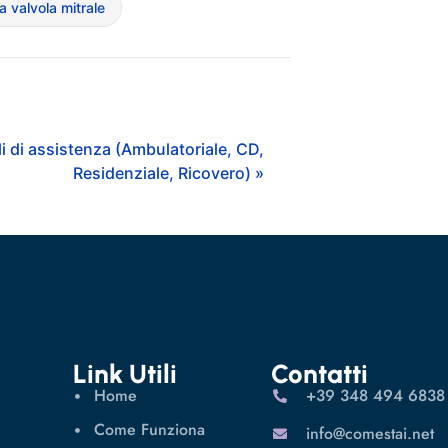
a valvola mitrale
li di assistenza (Ambulatoriale, CD,
Residenziale, Ricovero) »
Link Utili
Contatti
Home
‪+39 348 494 6838
Come Funziona
info@comestai.net