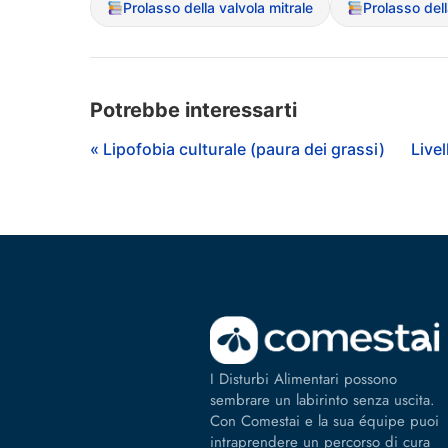
Prolasso della valvola mitrale
Prolasso dell
Potrebbe interessarti
« Lipofobia culturale (paura dei grassi)
Livel
I Disturbi Alimentari possono
sembrare un labirinto senza uscita.
Con Comestai e la sua équipe puoi
intraprendere un percorso di cura