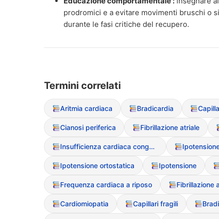
Educazione comportamentale :
insegnare al
prodromici e a evitare movimenti bruschi o si
durante le fasi critiche del recupero.
Termini correlati
Aritmia cardiaca
Bradicardia
Capilla
Cianosi periferica
Fibrillazione atriale
Insufficienza cardiaca congestizia
Ipotension
Ipotensione ortostatica
Ipotensione
Frequenza cardiaca a riposo
Fibrillazione a
Cardiomiopatia
Capillari fragili
Bradi