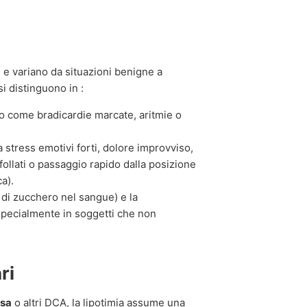
i e variano da situazioni benigne a
i distinguono in :
mo come bradicardie marcate, aritmie o
 stress emotivi forti, dolore improvviso,
ollati o passaggio rapido dalla posizione
a).
i di zucchero nel sangue) e la
 specialmente in soggetti che non
ri
osa
o altri DCA, la lipotimia assume una