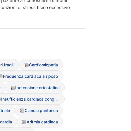
 paziente a riconoscere i sintomi
tuazioni di stress fisico eccessivo
ri fragili
Cardiomiopatia
Frequenza cardiaca a riposo
e
Ipotensione ortostatica
Insufficienza cardiaca congestizia
triale
Cianosi periferica
cardia
Aritmia cardiaca