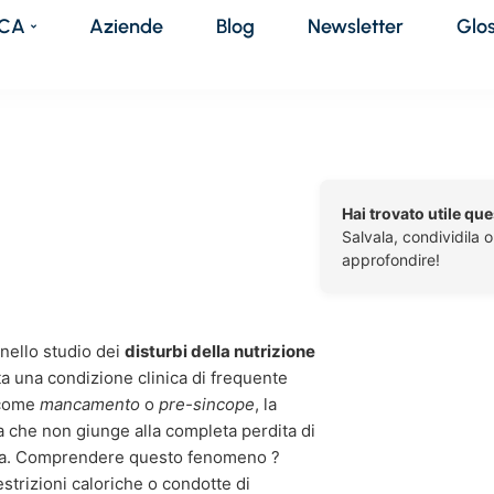
DCA
Aziende
Blog
Newsletter
Glo
Hai trovato utile qu
Salvala, condividila 
approfondire!
 nello studio dei
disturbi della nutrizione
ta una condizione clinica di frequente
 come
mancamento
o
pre-sincope
, la
 che non giunge alla completa perdita di
pria. Comprendere questo fenomeno ?
estrizioni caloriche o condotte di