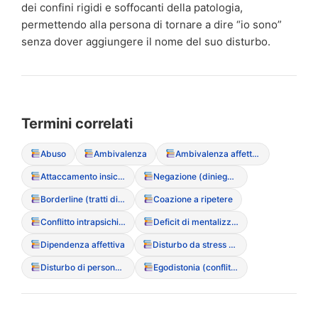
dei confini rigidi e soffocanti della patologia,
permettendo alla persona di tornare a dire “io sono”
senza dover aggiungere il nome del suo disturbo.
Termini correlati
Abuso
Ambivalenza
Ambivalenza affettiva
Attaccamento insicuro-evitante
Negazione (diniego della malattia)
Borderline (tratti di personalit?)
Coazione a ripetere
Conflitto intrapsichico
Deficit di mentalizzazione
Dipendenza affettiva
Disturbo da stress post-traumatico (PTSD)
Disturbo di personalit? evitante
Egodistonia (conflitto con i propri sintomi)