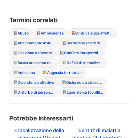
Termini correlati
Abuso
Ambivalenza
Ambivalenza affettiva
Attaccamento insicuro-evitante
Borderline (tratti di personalit?)
Coazione a ripetere
Conflitto intrapsichico
Bassa autostima nucleare
Deficit di mentalizzazione
Autostima
Angoscia territoriale
Dipendenza affettiva
Disturbo da stress post-traumatico (PTSD)
Disturbo di personalit? evitante
Egodistonia (conflitto con i propri sintomi)
Potrebbe interessarti
« Idealizzazione della
Identit? di malattia
magrezza (Media)
(sentirsi "il disturbo") »