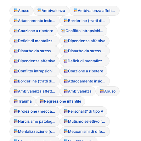
Abuso
Ambivalenza
Ambivalenza affettiva
Attaccamento insicuro-evitante
Borderline (tratti di personalit?)
Coazione a ripetere
Conflitto intrapsichico
Deficit di mentalizzazione
Dipendenza affettiva
Disturbo da stress post-traumatico (PTSD)
Disturbo da stress post-traumatico (PTSD)
Dipendenza affettiva
Deficit di mentalizzazione
Conflitto intrapsichico
Coazione a ripetere
Borderline (tratti di personalit?)
Attaccamento insicuro-evitante
Ambivalenza affettiva
Ambivalenza
Abuso
Trauma
Regressione infantile
Proiezione (meccanismo di difesa)
Personalit? di tipo A
Narcisismo patologico (correlazione con l’immagine)
Mutismo selettivo (legato al trauma)
Mentalizzazione (capacit? di)
Meccanismi di difesa