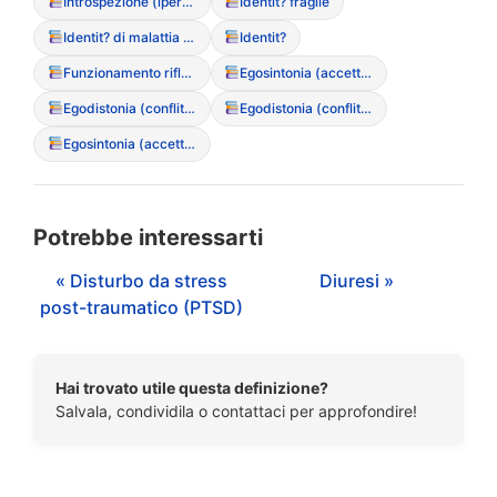
Introspezione (iper-introspezione)
Identit? fragile
Identit? di malattia (sentirsi “il disturbo”)
Identit?
Funzionamento riflessivo
Egosintonia (accettazione del sintomo come parte di s?)
Egodistonia (conflitto con i propri sintomi)
Egodistonia (conflitto con i propri sintomi)
Egosintonia (accettazione del sintomo come parte di s?)
Potrebbe interessarti
« Disturbo da stress
Diuresi »
post-traumatico (PTSD)
Hai trovato utile questa definizione?
Salvala, condividila o contattaci per approfondire!