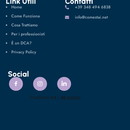
Link Utili
Contatti
Home
‪+39 348 494 6838
Come Funziona
info@comestai.net
Cosa Trattiamo
Per i professionisti
È un DCA?
Privacy Policy
Social