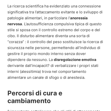
La ricerca scientifica ha evidenziato una connessione
significativa tra l’attaccamento evitante e lo sviluppo di
patologie alimentari, in particolare l’
anoressia
nervosa
. L’autosufficienza compulsiva tipica di questo
stile si sposa con il controllo estremo del corpo e del
cibo. Il disturbo alimentare diventa una sorta di
“corazza” : il controllo del peso sostituisce la ricerca di
sicurezza nelle persone, permettendo all’individuo di
gestire il proprio mondo interno senza dover
dipendere da nessuno. La
disregolazione emotiva
derivante dall’incapacit? di verbalizzare i propri stati
interni (alessitimia) trova nel comportamento
alimentare un canale di sfogo o di anestesia.
Percorsi di cura e
cambiamento