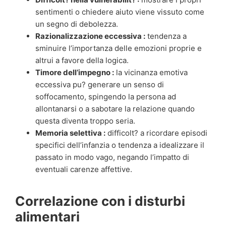
sentimenti o chiedere aiuto viene vissuto come
un segno di debolezza.
Razionalizzazione eccessiva :
tendenza a
sminuire l’importanza delle emozioni proprie e
altrui a favore della logica.
Timore dell’impegno :
la vicinanza emotiva
eccessiva pu? generare un senso di
soffocamento, spingendo la persona ad
allontanarsi o a sabotare la relazione quando
questa diventa troppo seria.
Memoria selettiva :
difficolt? a ricordare episodi
specifici dell’infanzia o tendenza a idealizzare il
passato in modo vago, negando l’impatto di
eventuali carenze affettive.
Correlazione con i disturbi
alimentari