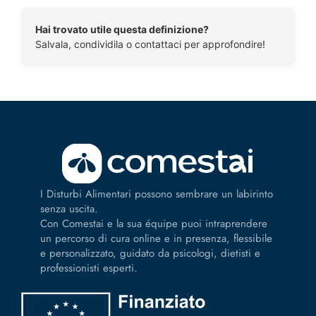
Hai trovato utile questa definizione?
Salvala, condividila o contattaci per approfondire!
I Disturbi Alimentari possono sembrare un labirinto
senza uscita.
Con Comestai e la sua équipe puoi intraprendere
un percorso di cura online e in presenza, flessibile
e personalizzato, guidato da psicologi, dietisti e
professionisti esperti.