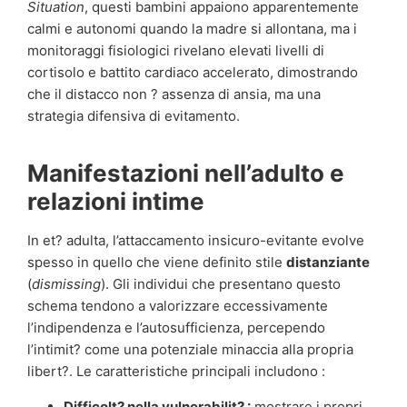
Situation
, questi bambini appaiono apparentemente
calmi e autonomi quando la madre si allontana, ma i
monitoraggi fisiologici rivelano elevati livelli di
cortisolo e battito cardiaco accelerato, dimostrando
che il distacco non ? assenza di ansia, ma una
strategia difensiva di evitamento.
Manifestazioni nell’adulto e
relazioni intime
In et? adulta, l’attaccamento insicuro-evitante evolve
spesso in quello che viene definito stile
distanziante
(
dismissing
). Gli individui che presentano questo
schema tendono a valorizzare eccessivamente
l’indipendenza e l’autosufficienza, percependo
l’intimit? come una potenziale minaccia alla propria
libert?. Le caratteristiche principali includono :
Difficolt? nella vulnerabilit? :
mostrare i propri